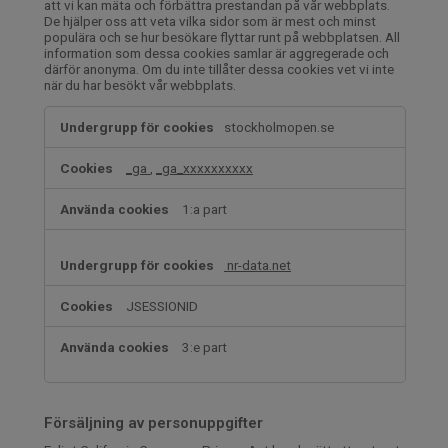
att vi kan mäta och förbättra prestandan på vår webbplats.
De hjälper oss att veta vilka sidor som är mest och minst
populära och se hur besökare flyttar runt på webbplatsen. All
information som dessa cookies samlar är aggregerade och
därför anonyma. Om du inte tillåter dessa cookies vet vi inte
när du har besökt vår webbplats.
Prestanda-
stockholmopen.se
cookies
_ga
,
_ga_xxxxxxxxxx
1:a part
nr-data.net
JSESSIONID
3:e part
Försäljning av personuppgifter