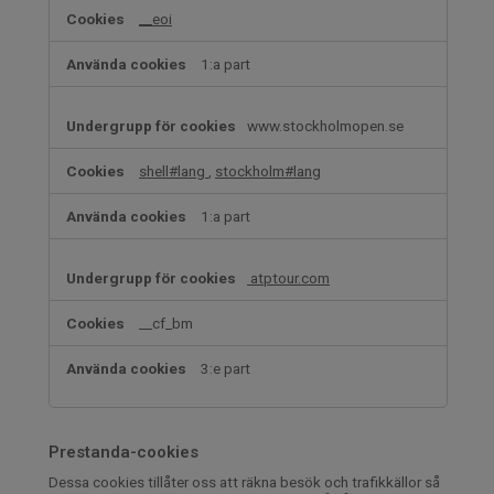
__eoi
1:a part
www.stockholmopen.se
shell#lang
,
stockholm#lang
1:a part
atptour.com
__cf_bm
3:e part
Prestanda-cookies
Dessa cookies tillåter oss att räkna besök och trafikkällor så