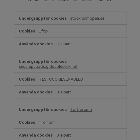
,Riktade
stockholmopen.se
cookies
_fbp
1:a part
securepubads.g.doubleclick.net
TESTCOOKIESENABLED
3:e part
twitter.com
__cf_bm
3:e part