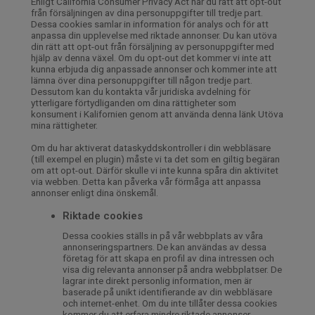
Enligt California Consumer Privacy Act har du rätt att opt-out
från försäljningen av dina personuppgifter till tredje part.
Dessa cookies samlar in information för analys och för att
anpassa din upplevelse med riktade annonser. Du kan utöva
din rätt att opt-out från försäljning av personuppgifter med
hjälp av denna växel. Om du opt-out det kommer vi inte att
kunna erbjuda dig anpassade annonser och kommer inte att
lämna över dina personuppgifter till någon tredje part.
Dessutom kan du kontakta vår juridiska avdelning för
ytterligare förtydliganden om dina rättigheter som
konsument i Kalifornien genom att använda denna länk Utöva
mina rättigheter.
Om du har aktiverat dataskyddskontroller i din webbläsare
(till exempel en plugin) måste vi ta det som en giltig begäran
om att opt-out. Därför skulle vi inte kunna spåra din aktivitet
via webben. Detta kan påverka vår förmåga att anpassa
annonser enligt dina önskemål.
Riktade cookies
Dessa cookies ställs in på vår webbplats av våra
annonseringspartners. De kan användas av dessa
företag för att skapa en profil av dina intressen och
visa dig relevanta annonser på andra webbplatser. De
lagrar inte direkt personlig information, men är
baserade på unikt identifierande av din webbläsare
och internet-enhet. Om du inte tillåter dessa cookies
kommer du att erfara mindre riktade annonser.