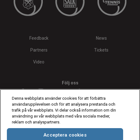
Feedback
News
Partners
Tickets
Video
Följ oss
Denna webbplats använder cookies för att förbättra
användarupplevelsen och för att analysera prestanda och
trafik på vår webbplats. Vi delar också information om din
användning av vår webbplats med våra sociala medier,
reklam och analyspartners.
Spelarna som visas är endast för illustrativa syften. Kvalificering och
deltagande enligt ATP:s regler.
Spelare kan dra sig ur på grund av
Acceptera cookies
skada, sjukdom eller andra skäl. Fotografier med tillstånd från Getty