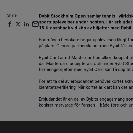
Share
Bybit Stockholm Open samlar tennis i världsk
sportupplevelser under hösten. I år erbjuder
15 % cashback vid köp av biljetter med Bybit
För många besökare börjar upplevelsen långt före
på plats. Genom partnerskapet med Bybit får tenni
Bybit Card är ett Mastercard-betalkort kopplat til
där Mastercard accepteras, och under Bybit Sto
turneringsbiljetter med Bybit Card kan få upp till
För att ta del av erbjudandet behöver kortet akti
identitetsverifiering. När kortet är klart kan det
Erbjudandet är en del av Bybits engagemang som
konkret mervärde för fansen – både före och un