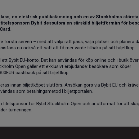
lass, en elektrisk publikstämning och en av Stockholms största
 titelsponsorn Bybit dessutom en särskild biljettförmån för bes
 Card.
 första serven – med att välja rätt pass, välja platser och planera 
sfans nu också ett sätt att få mer värde tillbaka på sitt biljettköp.
l ett Bybit EU-konto. Det kan användas för köp online och i butik övera
ckholm Open gäller ett exklusivt erbjudande: besökare som köper
 300EUR cashback på sitt biljettköp.
veras innan biljettköpet slutförs. Ansökan görs via Bybit EU och kräve
 användas som betalningsmetod i biljettportalen.
 titelsponsor för Bybit Stockholm Open och är utformat för att ska
der turneringen.