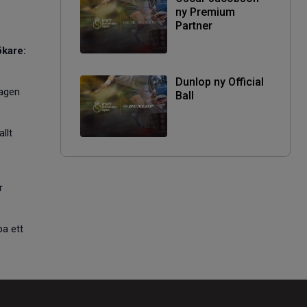
ny Premium
Partner
ökare:
Dunlop ny Official
dagen
Ball
llt
r
pa ett