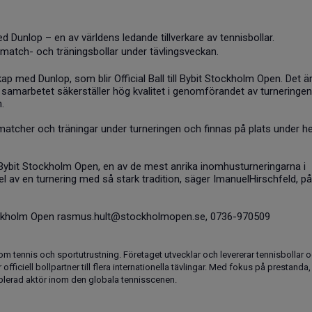
 Dunlop – en av världens ledande tillverkare av tennisbollar.
op match- och träningsbollar under tävlingsveckan.
ap med Dunlop, som blir Official Ball till Bybit Stockholm Open. Det är
 samarbetet säkerställer hög kvalitet i genomförandet av turneringen
.
atcher och träningar under turneringen och finnas på plats under he
 Bybit Stockholm Open, en av de mest anrika inomhusturneringarna i
del av en turnering med så stark tradition, säger ImanuelHirschfeld, på
ockholm Open
rasmus.hult@stockholmopen.se
, 0736-970509
om tennis och sportutrustning. Företaget utvecklar och levererar tennisbollar 
fficiell bollpartner till flera internationella tävlingar. Med fokus på prestanda,
tablerad aktör inom den globala tennisscenen.