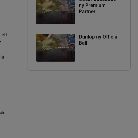
ny Premium
Partner
 ett
Dunlop ny Official
,
Ball
la
och