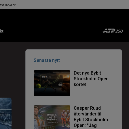
venska
kt
Senaste nytt
Det nya Bybit
Stockholm Open
kortet
Casper Ruud
återvänder till
Bybit Stockholm
Open: "Jag