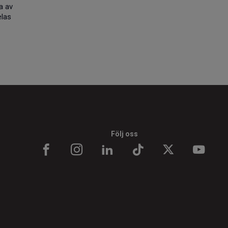
a av
elas
Följ oss