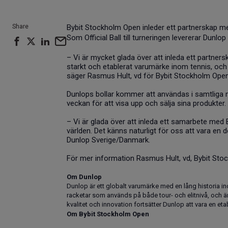
Share
Bybit Stockholm Open inleder ett partnerskap med
Som Official Ball till turneringen levererar Dunl
– Vi är mycket glada över att inleda ett partnersk
starkt och etablerat varumärke inom tennis, och
säger Rasmus Hult, vd för Bybit Stockholm Open
Dunlops bollar kommer att användas i samtliga m
veckan för att visa upp och sälja sina produkter.
– Vi är glada över att inleda ett samarbete med
världen. Det känns naturligt för oss att vara en 
Dunlop Sverige/Danmark.
För mer information Rasmus Hult, vd, Bybit St
Om Dunlop
Dunlop är ett globalt varumärke med en lång historia in
racketar som används på både tour- och elitnivå, och är o
kvalitet och innovation fortsätter Dunlop att vara en e
Om
Bybit Stockholm Open